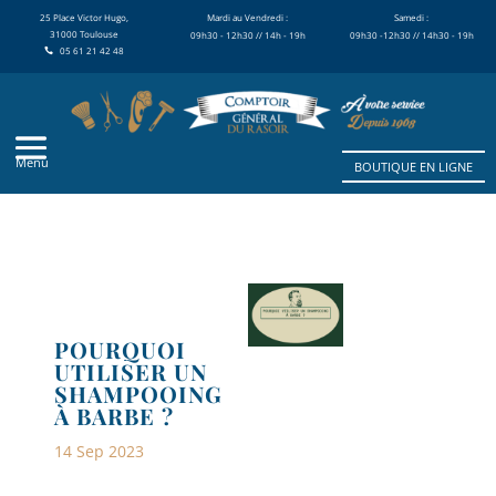
25 Place Victor Hugo,
Mardi au Vendredi :
Samedi :
31000 Toulouse
09h30 - 12h30 // 14h - 19h
09h30 -12h30 // 14h30 - 19h
05 61 21 42 48
BOUTIQUE EN LIGNE
POURQUOI
UTILISER UN
SHAMPOOING
À BARBE ?
14 Sep 2023